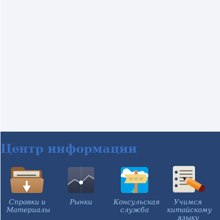
Центр информации
Справки и
Рынки
Консульская
Учимся
Материалы
служба
китайскому
языку