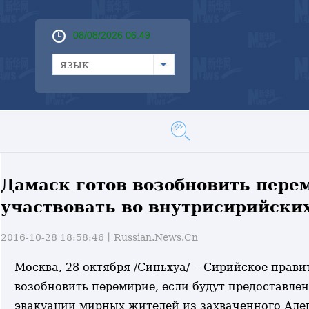
08/08/2026 06:49
язык
Дамаск готов возобновить пере
участвовать во внутрисирийски
2016-10-28 18:58:46丨
Russian.News.Cn
Москва, 28 октября /Синьхуа/ -- Сирийское прави
возобновить перемирие, если будут предоставле
эвакуации мирных жителей из захваченного Алеп