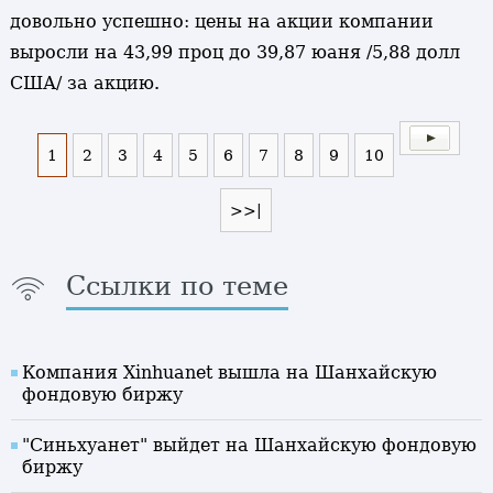
довольно успешно: цены на акции компании
выросли на 43,99 проц до 39,87 юаня /5,88 долл
США/ за акцию.
1
2
3
4
5
6
7
8
9
10
>>|
Ссылки по теме
Компания Xinhuanet вышла на Шанхайскую
фондовую биржу
"Синьхуанет" выйдет на Шанхайскую фондовую
биржу