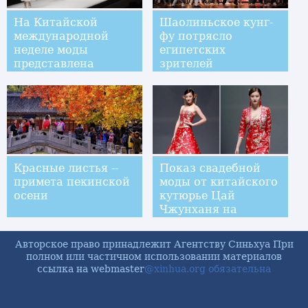
На Китайской
Шаолиньское кунг-
международной
фу потрясло
неделе моды
египетских
представлена
зрителей
коллекция
дизайнера Се Цзяци
Красные листья --
Показ свадебной
примета пекинской
моды от китайского
осени
кутюрье Цай
Чжунханя на
Пекинской неделе
моды
Авторское право принадлежит Агентству Синьхуа При
полном или частичном использовании материалов
ссылка на webmaster
@xinhua.org обязательна