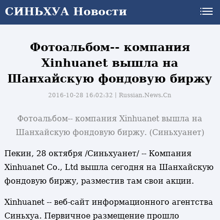
СИНЬХУА Новости
Фотоальбом-- компания
Xinhuanet вышла на
Шанхайскую фондовую биржу
2016-10-28 16:02:32丨
Russian.News.Cn
Фотоальбом-- компания Xinhuanet вышла на
Шанхайскую фондовую биржу. (Синьхуанет)
Пекин, 28 октября /Синьхуанет/ -- Компания
Xinhuanet Co., Ltd вышла сегодня на Шанхайскую
фондовую биржу, разместив там свои акции.
Xinhuanet -- веб-сайт информационного агентства
Синьхуа. Первичное размещение прошло
и