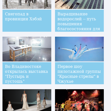
творчества в
Гуанчжоу
Снегопад в
Выращивание
провинции Хэбэй
водорослей -- путь
повышения
благосостояния для
фермеров из
провинции Фуцзянь
Во Владивостоке
Первое шоу
открылась выставка
пилотажной группы
"Пустырь и
"Красные стрелы" в
пустошь"
Чжухае