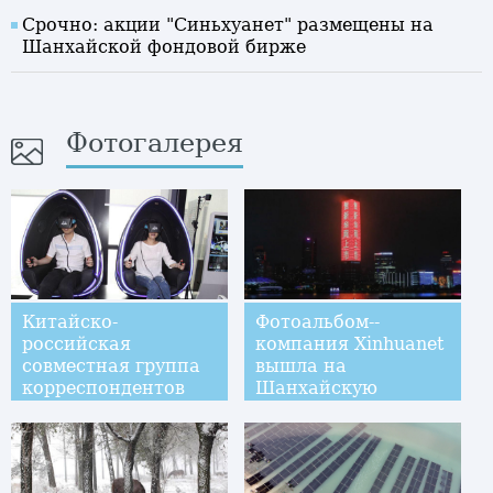
Срочно: акции "Синьхуанет" размещены на
Шанхайской фондовой бирже
Фотогалерея
Китайско-
Фотоальбом--
российская
компания Xinhuanet
совместная группа
вышла на
корреспондентов
Шанхайскую
посетили
фондовую биржу
предприятия в
сфере научно-
технического