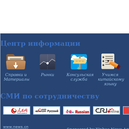
Центр информации
Справки и
Рынки
Консульская
Учимся
Материалы
служба
китайскому
языку
СМИ по сотрудничеству