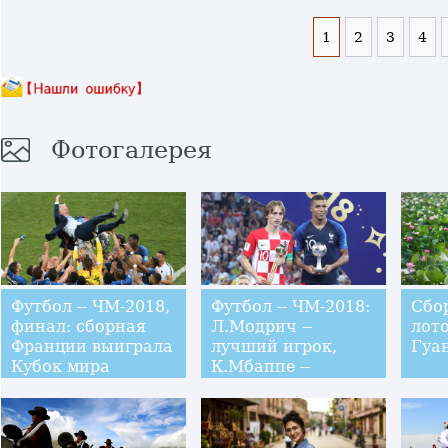
1
2
3
4
Фотогалерея
Футбол -- ЧМ-2018,
Футбол -- ЧМ-2018:
Сбо
финал: сборная
Л.Модрич --
лото
Франции выиграла
лучший игрок,
Гуа
Кубок мира
К.Мбаппе --
лучший молодой
игрок