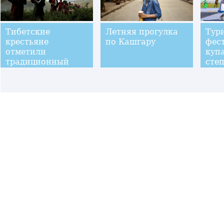
Тибетские
Летняя прогулка
Тур
крестьяне
по Кашгару
фес
отметили
куп
традиционный
сте
праздник Онгкор
Мон