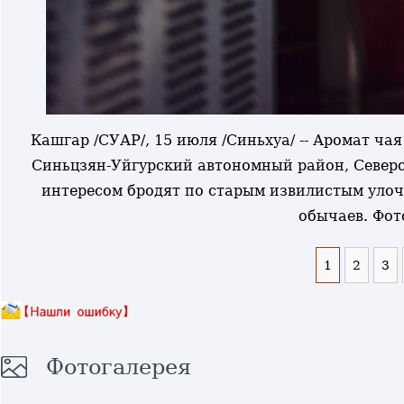
Кашгар /СУАР/, 15 июля /Синьхуа/ -- Аромат ча
Синьцзян-Уйгурский автономный район, Северо
интересом бродят по старым извилистым улоч
обычаев. Фот
1
2
3
Фотогалерея