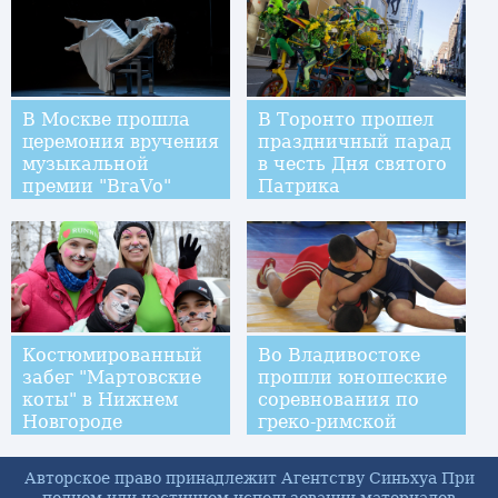
В Москве прошла
В Торонто прошел
церемония вручения
праздничный парад
музыкальной
в честь Дня святого
премии "BraVo"
Патрика
Костюмированный
Во Владивостоке
забег "Мартовские
прошли юношеские
коты" в Нижнем
соревнования по
Новгороде
греко-римской
борьбе
Авторское право принадлежит Агентству Синьхуа При
полном или частичном использовании материалов