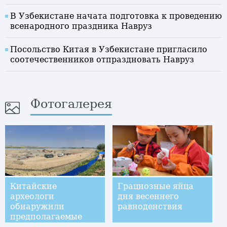
В Узбекистане начата подготовка к проведению
всенародного праздника Навруз
Посольство Китая в Узбекистане пригласило
соотечественников отпраздновать Навруз
Фотогалерея
Китайские
Грациозные яйца
археологи
дня весеннего
обнаружили
равноденствия
предполагаемые
затонувшие