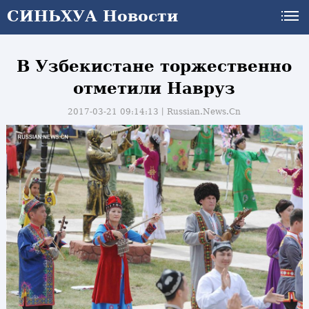
СИНЬХУА Новости
В Узбекистане торжественно
отметили Навруз
2017-03-21 09:14:13丨
Russian.News.Cn
и