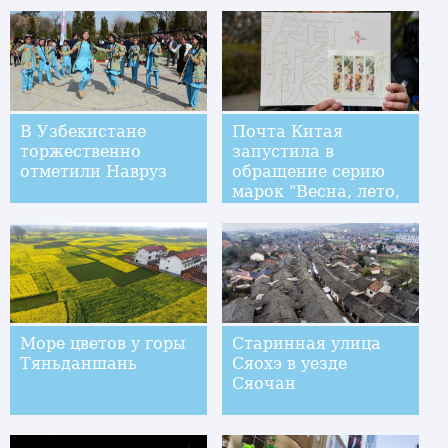
сокровища Чжан
Сяньчжуна
В Узбекистане
Почта Китая
торжественно
запустила в
отметили Навруз
обращение серию
марок "Весна, лето,
осень зима"
Море цветов у горы
Старинная улица
Тяньданшань
Сяохэ в уезде
Сяочан