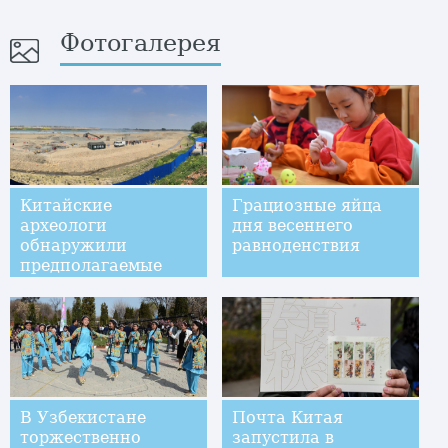
Фотогалерея
Китайские
Грациозные яйца
археологи
дня весеннего
обнаружили
равноденствия
предполагаемые
затонувшие
сокровища Чжан
Сяньчжуна
В Узбекистане
Почта Китая
торжественно
запустила в