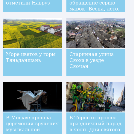
отметили Навруз
обращение серию
марок "Весна, лето,
осень зима"
Море цветов у горы
Старинная улица
Тяньданшань
Сяохэ в уезде
Сяочан
В Москве прошла
В Торонто прошел
церемония вручения
праздничный парад
музыкальной
в честь Дня святого