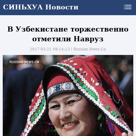
СИНЬХУА Новости
В Узбекистане торжественно
отметили Навруз
2017-03-21 09:14:13丨
Russian.News.Cn
и