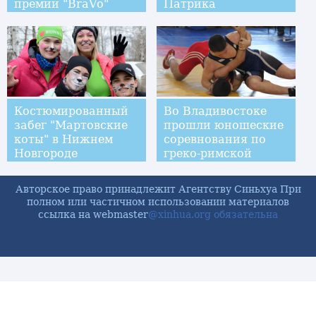
премии "BraVo"
Патрика
Костюмированный
Во Владивостоке
забег "Мартовские
прошли юношеские
коты" в Нижнем
соревнования по
Новгороде
греко-римской
борьбе
Авторское право принадлежит Агентству Синьхуа При
полном или частичном использовании материалов
ссылка на webmaster
@xinhua.org обязательна