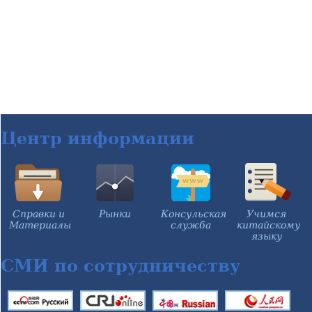
Центр информации
Справки и
Рынки
Консульская
Учимся
Материалы
служба
китайскому
языку
СМИ по сотрудничеству