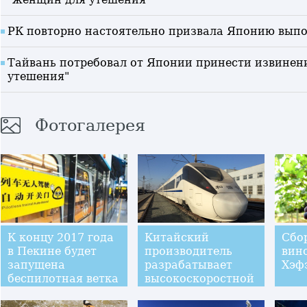
РК повторно настоятельно призвала Японию выпо
Тайвань потребовал от Японии принести извине
утешения"
Фотогалерея
К концу 2017 года
Китайский
Сбо
в Пекине будет
производитель
вин
запущена
разрабатывает
Хэф
беспилотная ветка
высокоскоростной
метрополитена,
состав,
построенная на
рассчитанный на