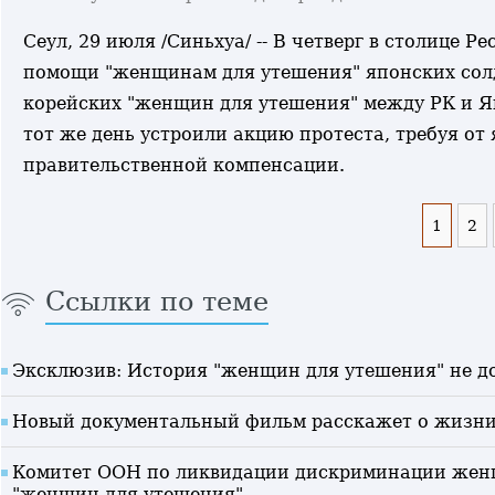
Сеул, 29 июля /Синьхуа/ -- В четверг в столице
помощи "женщинам для утешения" японских солд
корейских "женщин для утешения" между РК и Я
тот же день устроили акцию протеста, требуя о
правительственной компенсации.
1
2
Ссылки по теме
Эксклюзив: История "женщин для утешения" не д
Новый документальный фильм расскажет о жизни
Комитет ООН по ликвидации дискриминации женщ
"женщин для утешения"