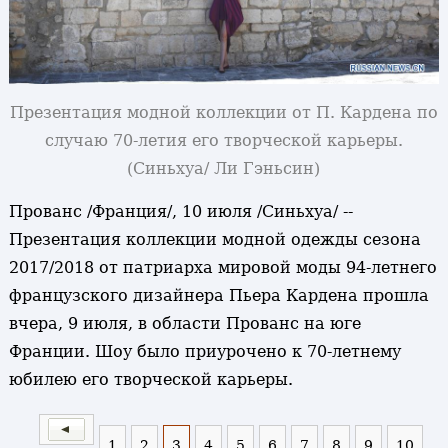
Презентация модной коллекции от П. Кардена по
случаю 70-летия его творческой карьеры.
(Синьхуа/ Ли Гэньсин)
Прованс /Франция/, 10 июля /Синьхуа/ --
Презентация коллекции модной одежды сезона
2017/2018 от патриарха мировой моды 94-летнего
французского дизайнера Пьера Кардена прошла
вчера, 9 июля, в области Прованс на юге
Франции. Шоу было приурочено к 70-летнему
юбилею его творческой карьеры.
1
2
3
4
5
6
7
8
9
10