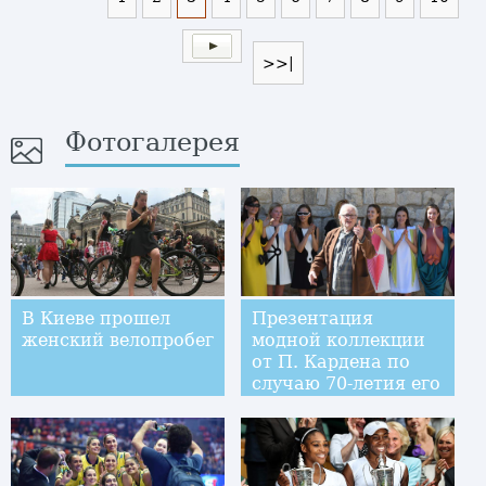
>>|
Фотогалерея
В Киеве прошел
Презентация
женский велопробег
модной коллекции
от П. Кардена по
случаю 70-летия его
творческой карьеры