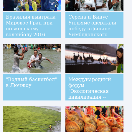
Бразилия выиграла
Серена и Винус
Мировое Гран-при
Уильямс одержали
по женскому
победу в финале
волейболу-2016
Уимблдонского
турнира в женском
парном разряде
"Водный баскетбол"
Международный
в Лючжоу
форум
"Экологическая
цивилизация --
2016" открылся в
Гуйяне