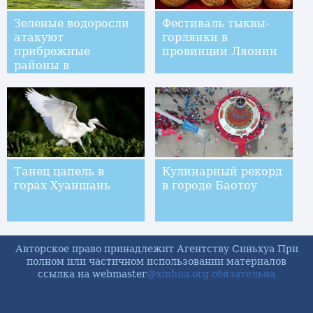
Зеленые водоросли
Фестиваль тыквы-
атакуют
горлянки в
прибрежные
провинции Ляонин
районы в
провинции Шаньдун
Танец цапель в
Кулинарный рекорд
горах Хуаншань
в городе Баотоу
Авторское право принадлежит Агентству Синьхуа При
полном или частичном использовании материалов
ссылка на webmaster
@xinhua.org обязательна