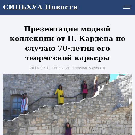
СИНЬХУА Новости
Презентация модной
коллекции от П. Кардена по
случаю 70-летия его
творческой карьеры
2016-07-11 08:45:58丨
Russian.News.Cn
и