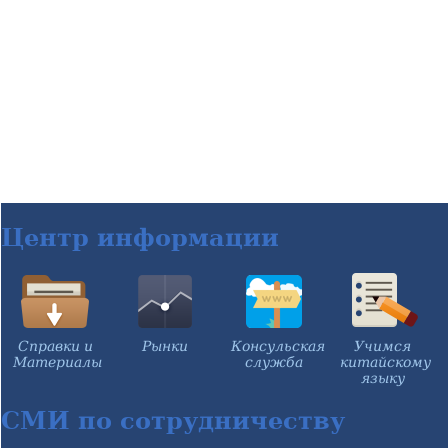
Центр информации
Справки и
Рынки
Консульская
Учимся
Материалы
служба
китайскому
языку
СМИ по сотрудничеству