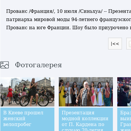
Прованс /Франция/, 10 июля /Синьхуа/ -- Презен
патриарха мировой моды 94-летнего французског
Прованс на юге Франции. Шоу было приурочено к
|<<
Фотогалерея
В Киеве прошел
Презентация
Бра
женский
модной коллекции
выи
велопробег
от П. Кардена по
Гра
случаю 70-летия
жен