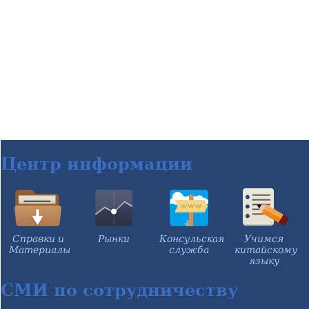
Центр информации
Справки и
Рынки
Консульская
Учимся
Материалы
служба
китайскому
языку
СМИ по сотрудничеству