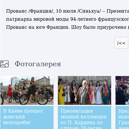
Прованс /Франция/, 10 июля /Синьхуа/ -- Презен
патриарха мировой моды 94-летнего французског
Прованс на юге Франции. Шоу было приурочено к
|<<
Фотогалерея
В Киеве прошел
Презентация
Бра
женский
модной коллекции
выи
велопробег
от П. Кардена по
Гра
случаю 70-летия
жен