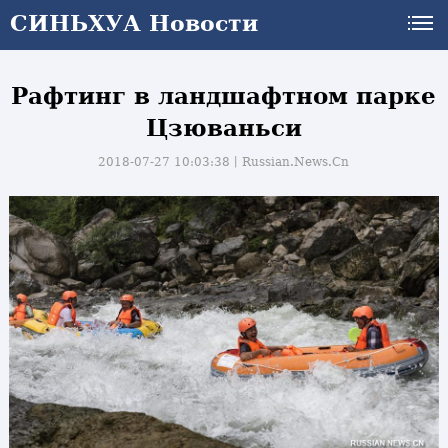
СИНЬХУА Новости
Рафтинг в ландшафтном парке
Цзюваньси
2018-07-27 10:03:38丨
Russian.News.Cn
и