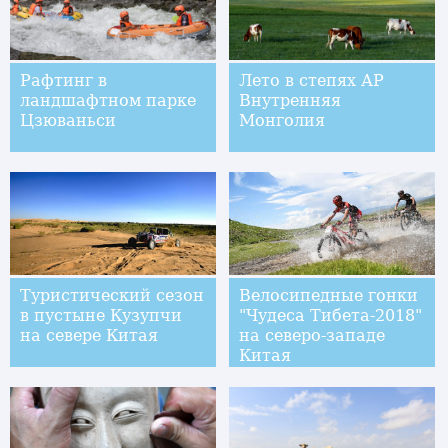
Рафтинг в
Лето в степях АР
ландшафтном парке
Внутренняя
Цзюваньси
Монголия
Туристический сезон
Велосипедные гонки
в пустыне Кузупчи
"Чудеса Тибета-2018"
на севере Китая
на северо-западе
Китая