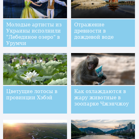
Молодые артисты из
Отражение
Украины исполнили
древности в
"Лебединое озеро" в
дождевой воде
Урумчи
Цветущие лотосы в
Как охлаждаются в
провинции Хэбэй
жару животные в
зоопарке Чжэнчжоу