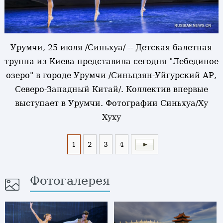
Урумчи, 25 июля /Синьхуа/ -- Детская балетная
труппа из Киева представила сегодня "Лебединое
озеро" в городе Урумчи /Синьцзян-Уйгурский АР,
Северо-Западный Китай/. Коллектив впервые
выступает в Урумчи. Фотографии Синьхуа/Ху
Хуху
1
2
3
4
Фотогалерея