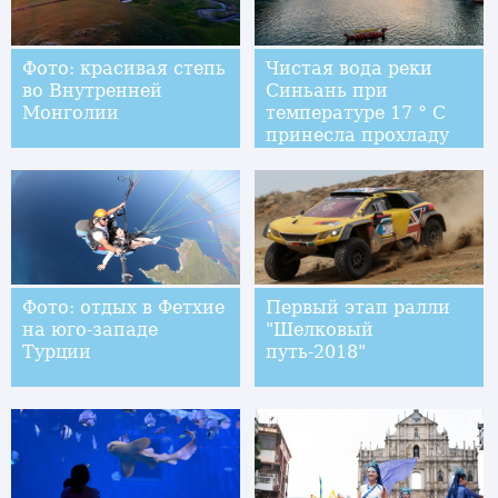
Фото: красивая степь
Чистая вода реки
во Внутренней
Синьань при
Монголии
температуре 17 ° C
принесла прохладу
горожанам и
туристам города
Цзяньдэ
Фото: отдых в Фетхие
Первый этап ралли
на юго-западе
"Шелковый
Турции
путь-2018"