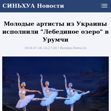
СИНЬХУА Новости
Молодые артисты из Украины
исполнили "Лебединое озеро" в
Урумчи
2018-07-26 10:27:00丨
Russian.News.Cn
и