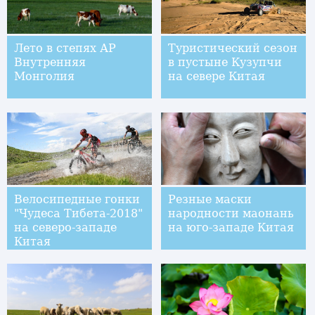
Лето в степях АР
Туристический сезон
Внутренняя
в пустыне Кузупчи
Монголия
на севере Китая
Велосипедные гонки
Резные маски
"Чудеса Тибета-2018"
народности маонань
на северо-западе
на юго-западе Китая
Китая