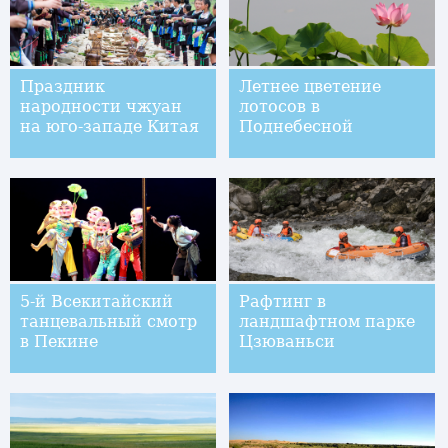
Праздник
Летнее цветение
народности чжуан
лотосов в
на юго-западе Китая
Поднебесной
5-й Всекитайский
Рафтинг в
танцевальный смотр
ландшафтном парке
в Пекине
Цзюваньси