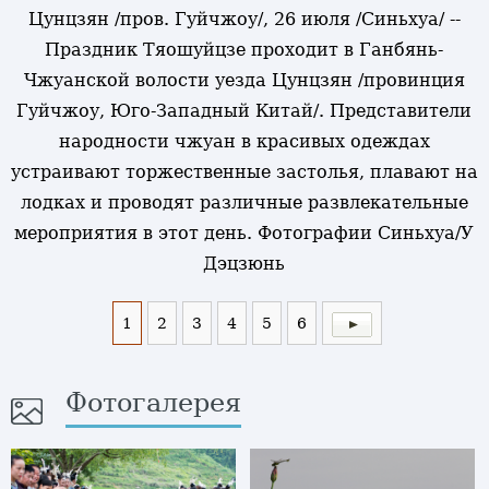
Цунцзян /пров. Гуйчжоу/, 26 июля /Синьхуа/ --
Праздник Тяошуйцзе проходит в Ганбянь-
Чжуанской волости уезда Цунцзян /провинция
Гуйчжоу, Юго-Западный Китай/. Представители
народности чжуан в красивых одеждах
устраивают торжественные застолья, плавают на
лодках и проводят различные развлекательные
мероприятия в этот день. Фотографии Синьхуа/У
Дэцзюнь
1
2
3
4
5
6
Фотогалерея