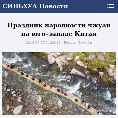
СИНЬХУА Новости
Праздник народности чжуан
на юго-западе Китая
2018-07-27 11:28:15丨
Russian.News.Cn
и