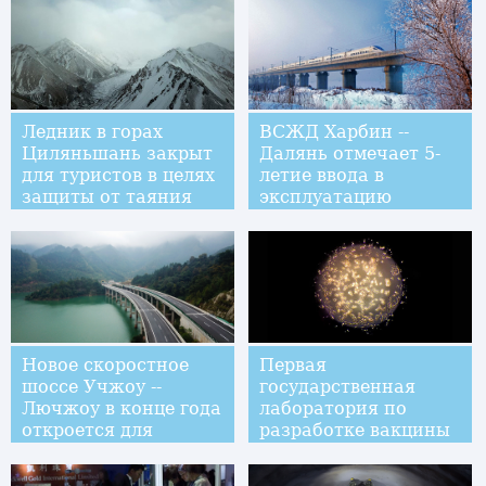
Ледник в горах
ВСЖД Харбин --
Циляньшань закрыт
Далянь отмечает 5-
для туристов в целях
летие ввода в
защиты от таяния
эксплуатацию
Новое скоростное
Первая
шоссе Учжоу --
государственная
Лючжоу в конце года
лаборатория по
откроется для
разработке вакцины
движения
против СПИДа Китая
транспорта