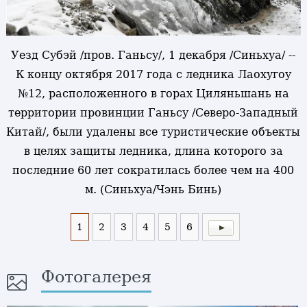
Уезд Субэй /пров. Ганьсу/, 1 декабря /Синьхуа/ --
К концу октября 2017 года с ледника Лаохугоу
№12, расположенного в горах Циляньшань на
территории провинции Ганьсу /Северо-Западный
Китай/, были удалены все туристические объекты
в целях защиты ледника, длина которого за
последние 60 лет сократилась более чем на 400
м. (Синьхуа/Чэнь Бинь)
1
2
3
4
5
6
Фотогалерея