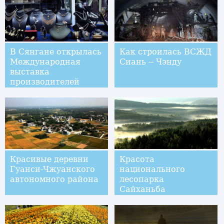
В Сянгане открылась
Как строилась ВСЖД
Международная
Сиань -- Чэнду
выставка
производителей
ювелирных
изделий-2017
Красивые деревни
Красота
Гуанси-Чжуанского
национального
автономного района
лесопарка
Сайханьба