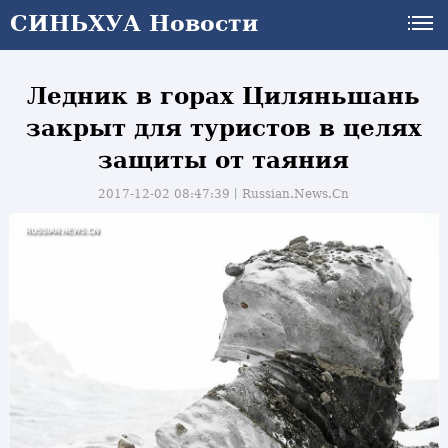
СИНЬХУА Новости
Ледник в горах Циляньшань
закрыт для туристов в целях
защиты от таяния
2017-12-02 08:47:39丨
Russian.News.Cn
и