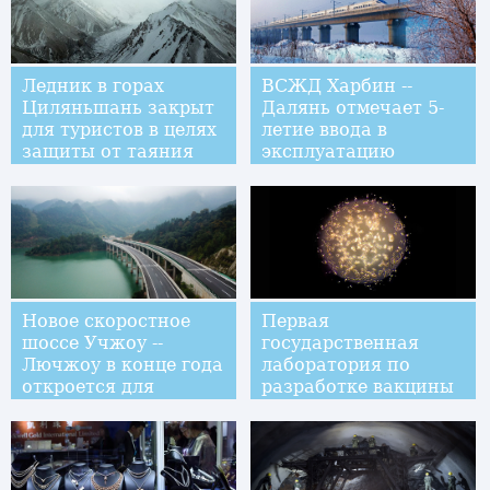
Ледник в горах
ВСЖД Харбин --
Циляньшань закрыт
Далянь отмечает 5-
для туристов в целях
летие ввода в
защиты от таяния
эксплуатацию
Новое скоростное
Первая
шоссе Учжоу --
государственная
Лючжоу в конце года
лаборатория по
откроется для
разработке вакцины
движения
против СПИДа Китая
транспорта