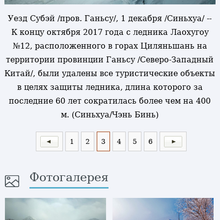
Уезд Субэй /пров. Ганьсу/, 1 декабря /Синьхуа/ --
К концу октября 2017 года с ледника Лаохугоу
№12, расположенного в горах Циляньшань на
территории провинции Ганьсу /Северо-Западный
Китай/, были удалены все туристические объекты
в целях защиты ледника, длина которого за
последние 60 лет сократилась более чем на 400
м. (Синьхуа/Чэнь Бинь)
1
2
3
4
5
6
Фотогалерея