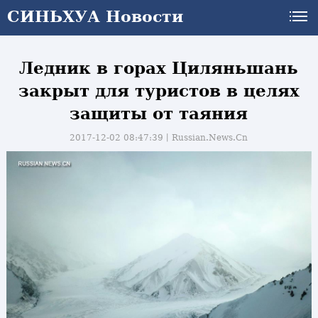
СИНЬХУА Новости
Ледник в горах Циляньшань
закрыт для туристов в целях
защиты от таяния
2017-12-02 08:47:39丨
Russian.News.Cn
и