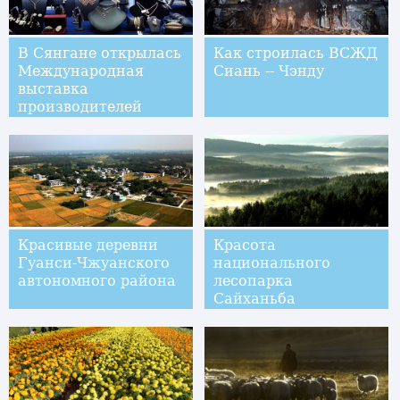
В Сянгане открылась
Как строилась ВСЖД
Международная
Сиань -- Чэнду
выставка
производителей
ювелирных
изделий-2017
Красивые деревни
Красота
Гуанси-Чжуанского
национального
автономного района
лесопарка
Сайханьба