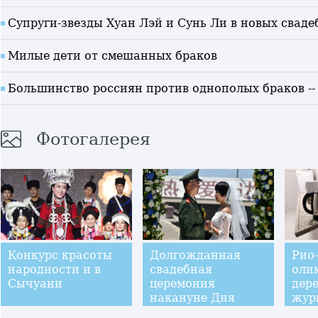
Супруги-звезды Хуан Лэй и Сунь Ли в новых сваде
Милые дети от смешанных браков
Большинство россиян против однополых браков --
Фотогалерея
Конкурс красоты
Долгожданная
Рио
народности и в
свадебная
оли
Сычуани
церемония
дер
накануне Дня
жур
НОАК