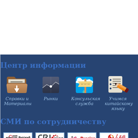
Центр информации
Справки и
Рынки
Консульская
Учимся
Материалы
служба
китайскому
языку
СМИ по сотрудничеству