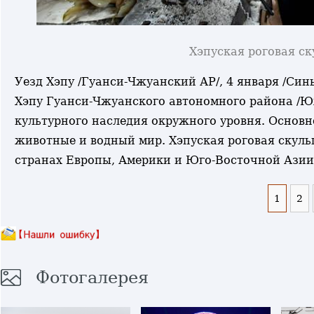
Хэпуская роговая ск
Уезд Хэпу /Гуанси-Чжуанский АР/, 4 января /Синь
Хэпу Гуанси-Чжуанского автономного района /Ю
культурного наследия окружного уровня. Основно
животные и водный мир. Хэпуская роговая скульп
странах Европы, Америки и Юго-Восточной Азии
1
2
Фотогалерея