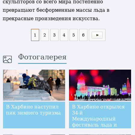
скульпторов со всего мира постепенно
превращают бесформенные массы льда в
прекрасные произведения искусства.
1
2
3
4
5
6
Фотогалерея
В Харбине наступил
В Харбине открылся
пик зимнего туризма
34-й
Международный
фестиваль льда и
снега