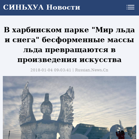
СИНЬХУА Новости
В харбинском парке "Мир льда
и снега" бесформенные массы
льда превращаются в
произведения искусства
2018-01-04 09:03:41丨
Russian.News.Cn
и