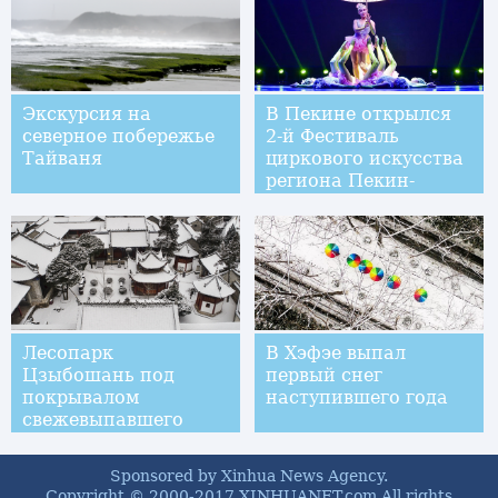
культуре
Экскурсия на
В Пекине открылся
северное побережье
2-й Фестиваль
Тайваня
циркового искусства
региона Пекин-
Тяньцзинь-Хэбэй
Лесопарк
В Хэфэе выпал
Цзыбошань под
первый снег
покрывалом
наступившего года
свежевыпавшего
снега
Sponsored by Xinhua News Agency.
Copyright © 2000-2017 XINHUANET.com All rights