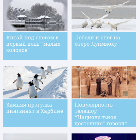
Китай под снегом в
Лебеди и снег на
первый день "малых
озере Лунмяоху
холодов"
Зимняя прогулка
Популярность
пингвинят в Харбине
телешоу
“Национальное
достояние” говорит
об уверенности
китайцев в своей