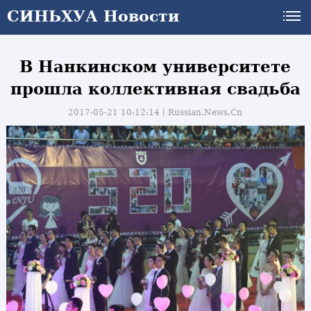
СИНЬХУА Новости
В Нанкинском университете
прошла коллективная свадьба
2017-05-21 10:12:14丨
Russian.News.Cn
и