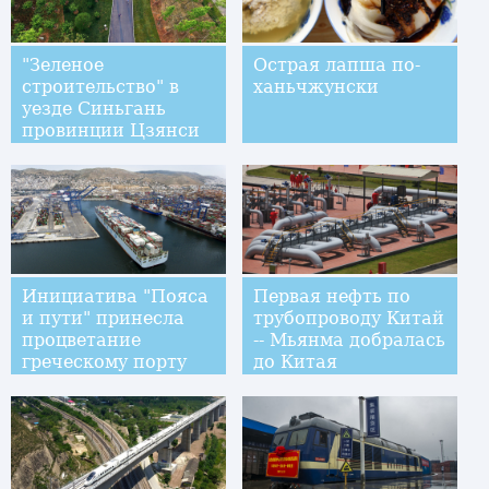
"Зеленое
Острая лапша по-
строительство" в
ханьчжунски
уезде Синьгань
провинции Цзянси
Инициатива "Пояса
Первая нефть по
и пути" принесла
трубопроводу Китай
процветание
-- Мьянма добралась
греческому порту
до Китая
Пирей