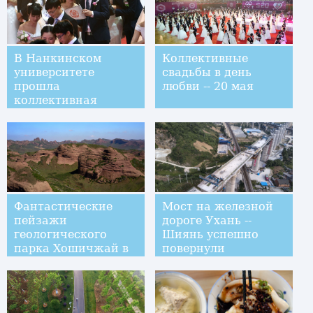
В Нанкинском
Коллективные
университете
свадьбы в день
прошла
любви -- 20 мая
коллективная
свадьба
Фантастические
Мост на железной
пейзажи
дороге Ухань --
геологического
Шиянь успешно
парка Хошичжай в
повернули
Нинся