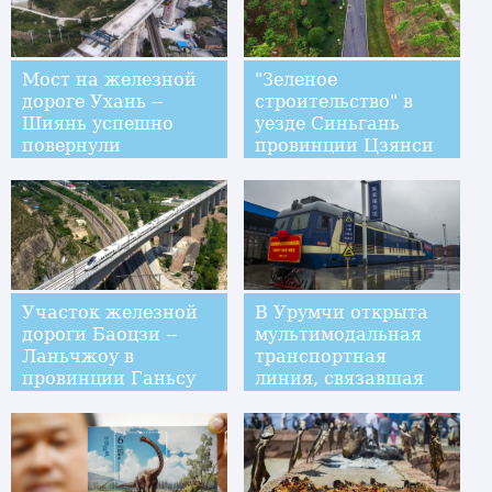
Мост на железной
"Зеленое
дороге Ухань --
строительство" в
Шиянь успешно
уезде Синьгань
повернули
провинции Цзянси
Участок железной
В Урумчи открыта
дороги Баоцзи --
мультимодальная
Ланьчжоу в
транспортная
провинции Ганьсу
линия, связавшая
запущен в тестовом
Китай и Индию
режиме