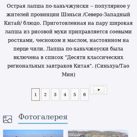
Острая лапша по-ханьчжунски -- популярное у
жителей провинции Шэньси /Северо-Западный
Китай/ блюдо. Приготовленная на пару широкая
лапша из рисовой муки приправляется соевыми
ростками, чесноком и маслом, настоянном на
перце чили. Лапша по-ханьчжоуски была
включена в список "Десяти классических
региональных завтраков Китая". (Синьхуа/Тао
Мин)
1
2
3
4
5
6
Фотогалерея