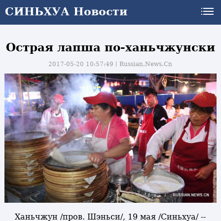
СИНЬХУА Новости
Острая лапша по-ханьчжунски
2017-05-20 10:57:49丨
Russian.News.Cn
Ханьчжун /пров. Шэньси/, 19 мая /Синьхуа/ --
и