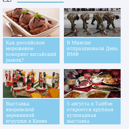
Как российское
В Минске
мороженое
отпраздновали День
покоряет китайский
ВМФ
рынок?
Выставка
5 августа в Тайбэе
яворивской
откроется крупная
деревянной
кулинарная
игрушки в Киеве
выставка