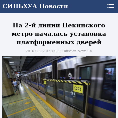
СИНЬХУА Новости
На 2-й линии Пекинского
метро началась установка
платформенных дверей
2016-08-02 07:43:29丨
Russian.News.Cn
и