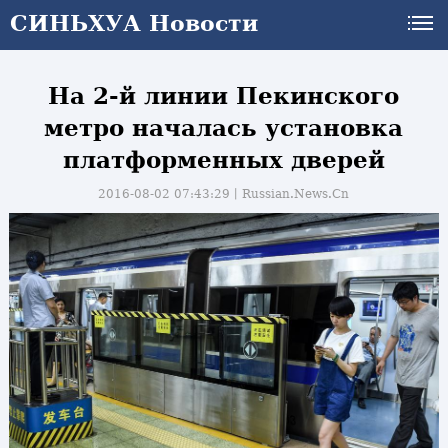
СИНЬХУА Новости
На 2-й линии Пекинского
метро началась установка
платформенных дверей
2016-08-02 07:43:29丨
Russian.News.Cn
и