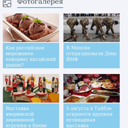
Фотогалерея
Как российское
В Минске
мороженое
отпраздновали День
покоряет китайский
ВМФ
рынок?
Выставка
5 августа в Тайбэе
яворивской
откроется крупная
деревянной
кулинарная
игрушки в Киеве
выставка