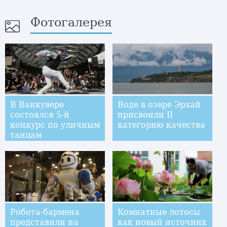
Фотогалерея
В Ванкувере
Воде в озере Эрхай
состоялся 5-й
присвоили II
конкурс по уличным
категорию качества
танцам
Робота-бармена
Комнатные лотосы
представили на
как новый источник