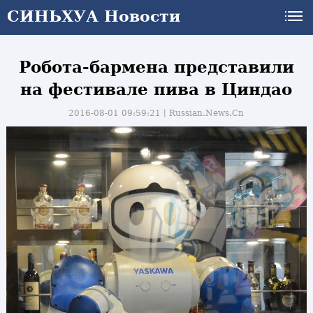
СИНЬХУА Новости
Робота-бармена представили
на фестивале пива в Циндао
2016-08-01 09:59:21丨
Russian.News.Cn
и