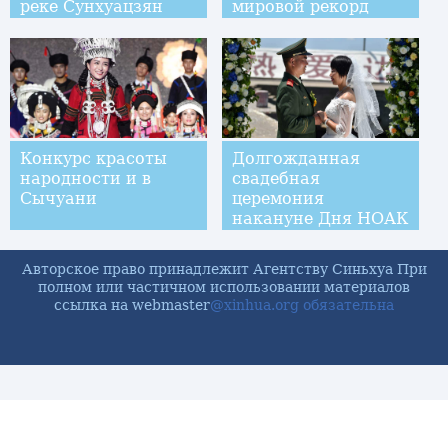
реке Сунхуацзян
мировой рекорд
Конкурс красоты
Долгожданная
народности и в
свадебная
Сычуани
церемония
накануне Дня НОАК
Авторское право принадлежит Агентству Синьхуа При
полном или частичном использовании материалов
ссылка на webmaster
@xinhua.org обязательна