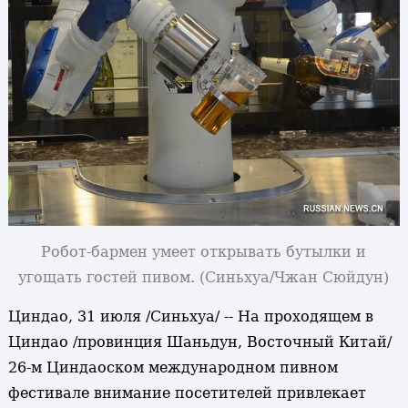
Робот-бармен умеет открывать бутылки и
угощать гостей пивом. (Синьхуа/Чжан Сюйдун)
Циндао, 31 июля /Синьхуа/ -- На проходящем в
Циндао /провинция Шаньдун, Восточный Китай/
26-м Циндаоском международном пивном
фестивале внимание посетителей привлекает