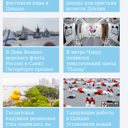
фестивале пива в
дохода для крестьян
Циндао
волости Дунлян
В День Военно-
В метро Чэнду
морского флота
появился
России в Санкт-
тематический поезд
Петербурге прошел
"Панда"
парад боевых
кораблей
Гигантская
Танцующие роботы
надувная резиновая
в Циндао
утка появилась на
установили новый