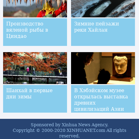
Производство
Зимние пейзажи
вяленой рыбы в
реки Хайлан
Циндао
Шанхай в первые
В Хэбэйском музее
дни зимы
открылась выставка
древних
цивилизаций Азии
Sponsored by Xinhua News Agency.
Copyright © 2000-2020 XINHUANET.com All rights
reserved.