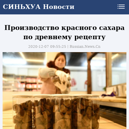
СИНЬХУА Новости
Производство красного сахара
по древнему рецепту
2020-12-07 09:55:25丨
Russian.News.Cn
и