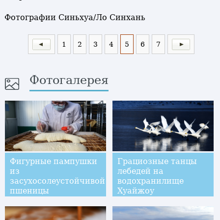
Фотографии Синьхуа/Ло Синхань
1
2
3
4
5
6
7
Фотогалерея
Фигурные пампушки
Грациозные танцы
из
лебедей на
засухосолеустойчивой
водохранилище
пшеницы
Хуайжоу