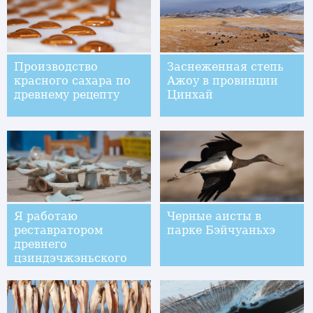
Производство
Заснеженная степь
красного сахара по
Ажоу в провинции
древнему рецепту
Цинхай
Я работаю
Черные аисты в
реставратором
парке Бэйчуаньхэ
древнего
цзиндэчжэньского
фарфора