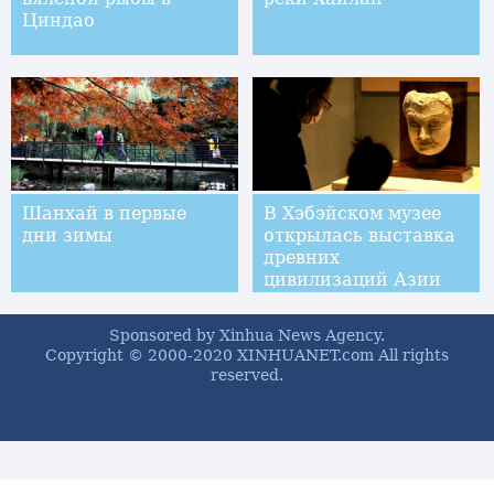
Циндао
Шанхай в первые
В Хэбэйском музее
дни зимы
открылась выставка
древних
цивилизаций Азии
Sponsored by Xinhua News Agency.
Copyright © 2000-2020 XINHUANET.com All rights
reserved.