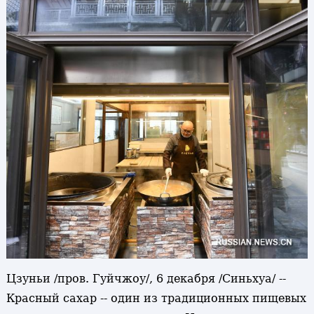
Цзуньи /пров. Гуйчжоу/, 6 декабря /Синьхуа/ --
Красный сахар -- один из традиционных пищевых