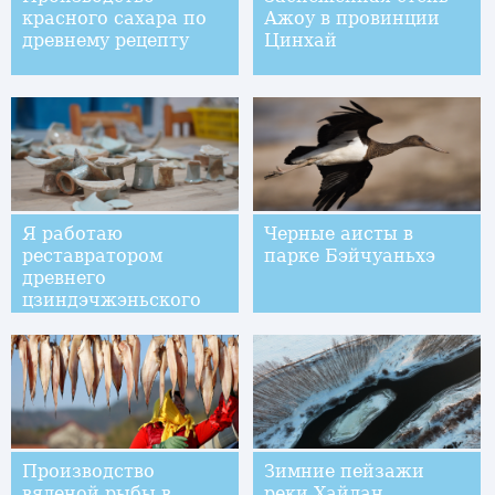
красного сахара по
Ажоу в провинции
древнему рецепту
Цинхай
Я работаю
Черные аисты в
реставратором
парке Бэйчуаньхэ
древнего
цзиндэчжэньского
фарфора
Производство
Зимние пейзажи
вяленой рыбы в
реки Хайлан