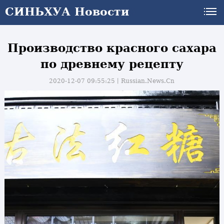
СИНЬХУА Новости
Производство красного сахара
по древнему рецепту
2020-12-07 09:55:25丨
Russian.News.Cn
и