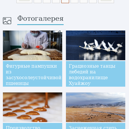
Фотогалерея
Фигурные пампушки
Грациозные танцы
из
лебедей на
засухосолеустойчивой
водохранилище
пшеницы
Хуайжоу
Производство
Заснеженная степь