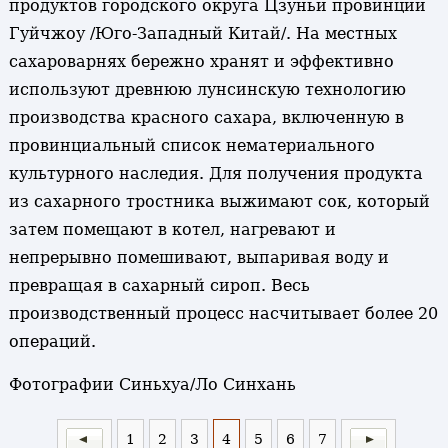
продуктов городского округа Цзуньи провинции
Гуйчжоу /Юго-Западный Китай/. На местных
сахароварнях бережно хранят и эффективно
используют древнюю лунсинскую технологию
производства красного сахара, включенную в
провинциальный список нематериального
культурного наследия. Для получения продукта
из сахарного тростника выжимают сок, который
затем помещают в котел, нагревают и
непрерывно помешивают, выпаривая воду и
превращая в сахарный сироп. Весь
производственный процесс насчитывает более 20
операций.
Фотографии Синьхуа/Ло Синхань
1
2
3
4
5
6
7