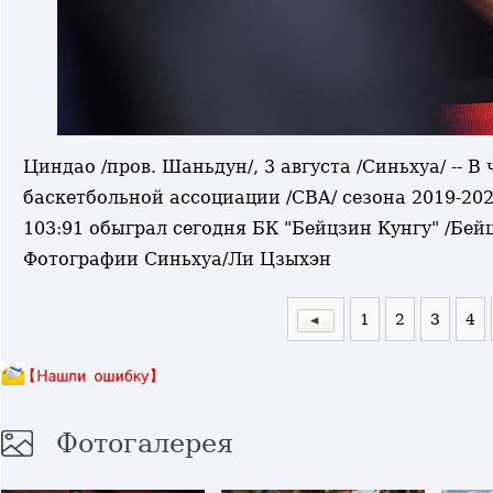
Циндао /пров. Шаньдун/, 3 августа /Синьхуа/ --
баскетбольной ассоциации /CBA/ сезона 2019-202
103:91 обыграл сегодня БК "Бейцзин Кунгу" /Бей
Фотографии Синьхуа/Ли Цзыхэн
1
2
3
4
Фотогалерея