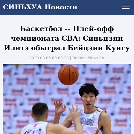
СИНЬХУА Новости
Баскетбол -- Плей-офф
чемпионата CBA: Синьцзян
Илитэ обыграл Бейцзин Кунгу
2020-08-05 09:00:28丨
Russian.News.Cn
и