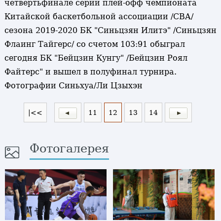
четвертьфинале серии плей-офф чемпионата
Китайской баскетбольной ассоциации /CBA/
сезона 2019-2020 БК "Синьцзян Илитэ" /Синьцзян
Флаинг Тайгерс/ со счетом 103:91 обыграл
сегодня БК "Бейцзин Кунгу" /Бейцзин Роял
Файтерс" и вышел в полуфинал турнира.
Фотографии Синьхуа/Ли Цзыхэн
|<<
11
12
13
14
Фотогалерея