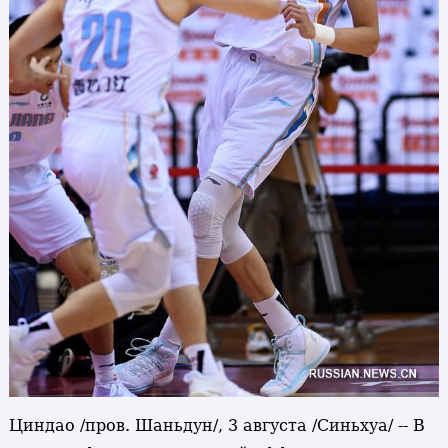
Циндао /пров. Шаньдун/, 3 августа /Синьхуа/ -- В