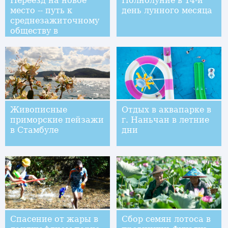
Переезд на новое
Полнолуние в 14-й
место -- путь к
день лунного месяца
среднезажиточному
обществу в
Тибетском АР
Живописные
Отдых в аквапарке в
приморские пейзажи
г. Наньчан в летние
в Стамбуле
дни
Спасение от жары в
Сбор семян лотоса в