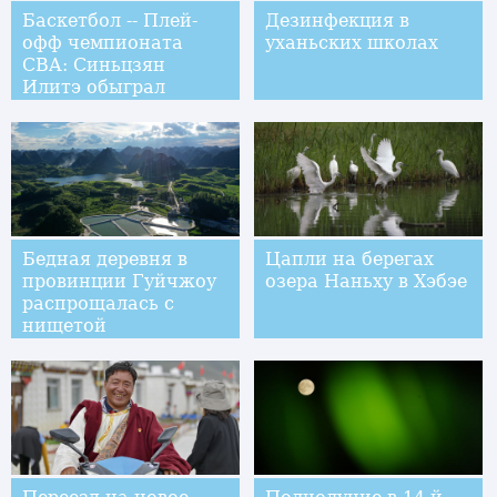
Баскетбол -- Плей-
Дезинфекция в
офф чемпионата
уханьских школах
CBA: Синьцзян
Илитэ обыграл
Бейцзин Кунгу
Бедная деревня в
Цапли на берегах
провинции Гуйчжоу
озера Наньху в Хэбэе
распрощалась с
нищетой