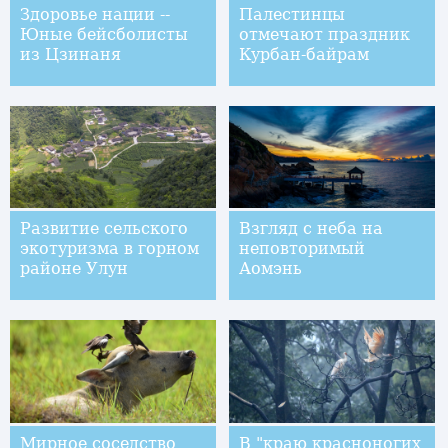
Здоровье нации --
Палестинцы
Юные бейсболисты
отмечают праздник
из Цзинаня
Курбан-байрам
Развитие сельского
Взгляд с неба на
экотуризма в горном
неповторимый
районе Улун
Аомэнь
Мирное соседство
В "краю красноногих