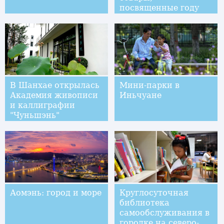
посвященные году
Крысы
В Шанхае открылась
Мини-парки в
Академия живописи
Иньчуане
и каллиграфии
"Чуньшэнь"
Аомэнь: город и море
Круглосуточная
библиотека
самообслуживания в
городке на северо-