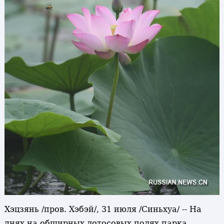
Хэцзянь /пров. Хэбэй/, 31 июля /Синьхуа/ -- На
днях на обширных лотосовых полях парка