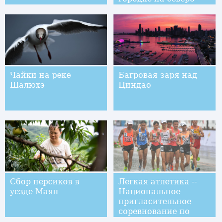
западе Китая
Чайки на реке
Багровая заря над
Шалюхэ
Циндао
Сбор персиков в
Легкая атлетика --
уезде Маян
Национальное
пригласительное
соревнование по
спортивной ходьбе в