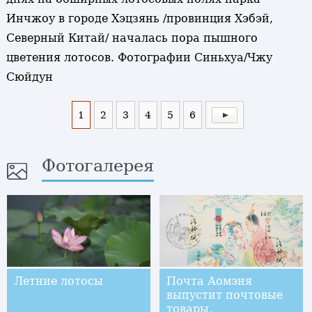
Инчжоу в городе Хэцзянь /провинция Хэбэй,
Северный Китай/ началась пора пышного
цветения лотосов. Фотографии Синьхуа/Чжу
Сюйдун
1
2
3
4
5
6
Фотогалерея
Летние лотосы
Почта Аомэня
выпустит почтовые
товары,