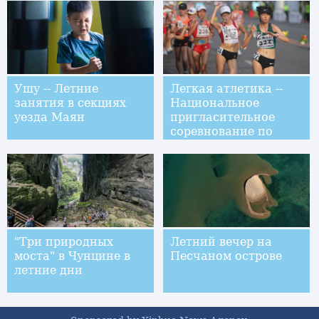
Цзиньчжоу: обзор
Ушу -- Летние
Легкая атлетика --
занятия в секциях
Национальное
уезда Маян
пригласительное
соревнование по
спортивной ходьбе в
Цзиньчжоу: обзор
женского захода на
20 км
"Три природных
Летний вечер на
моста" в Чунцине в
Песчаном острове
летние дни