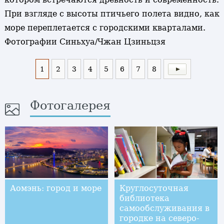
При взгляде с высоты птичьего полета видно, как
море переплетается с городскими кварталами.
Фотографии Синьхуа/Чжан Цзиньцзя
1
2
3
4
5
6
7
8
Фотогалерея
Аомэнь: город и море
Круглосуточная
библиотека
самообслуживания в
городке на северо-