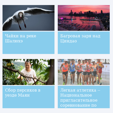
западе Китая
Чайки на реке
Багровая заря над
Шалюхэ
Циндао
Сбор персиков в
Легкая атлетика --
уезде Маян
Национальное
пригласительное
соревнование по
спортивной ходьбе в