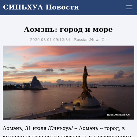
СИНЬХУА Новости
Аомэнь: город и море
2020-08-01 09:12:34丨
Russian.News.Cn
Аомэнь, 31 июля /Синьхуа/ -- Аомэнь -- город, в
и
котором встречаются древность и современность.