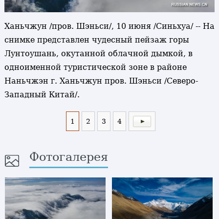
Ханьчжун /пров. Шэньси/, 10 июня /Синьхуа/ -- На
снимке представлен чудесный пейзаж горы
Лунтоушань, окутанной облачной дымкой, в
одноименной туристической зоне в районе
Наньчжэн г. Ханьчжун пров. Шэньси /Северо-
Западный Китай/.
1
2
3
4
Фотогалерея