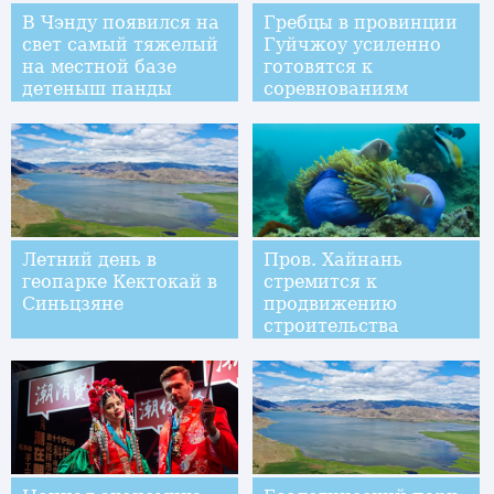
В Чэнду появился на
Гребцы в провинции
свет самый тяжелый
Гуйчжоу усиленно
на местной базе
готовятся к
детеныш панды
соревнованиям
Летний день в
Пров. Хайнань
геопарке Кектокай в
стремится к
Синьцзяне
продвижению
строительства
морского "ранчо"
вблизи острова
Учжичжоу