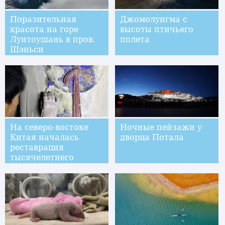
Поразительная
Джомолунгма с
красота на горе
высоты птичьего
Лунтоушань в пров.
полета
Шэньси
На северо-востоке
Ночные пейзажи у
Китая началась
дворца Потала
реставрация
тысячелетнего
буддийского храма