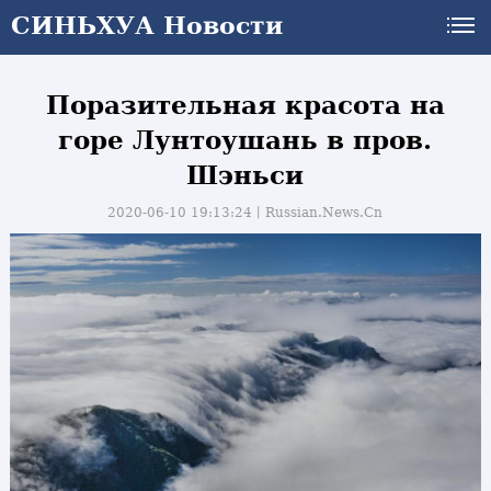
СИНЬХУА Новости
Поразительная красота на
горе Лунтоушань в пров.
Шэньси
2020-06-10 19:13:24丨
Russian.News.Cn
и