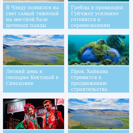
В Чэнду появился на
Гребцы в провинции
свет самый тяжелый
Гуйчжоу усиленно
на местной базе
готовятся к
детеныш панды
соревнованиям
Летний день в
Пров. Хайнань
геопарке Кектокай в
стремится к
Синьцзяне
продвижению
строительства
морского "ранчо"
вблизи острова
Учжичжоу