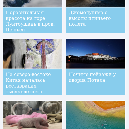
Поразительная
Джомолунгма с
красота на горе
высоты птичьего
Лунтоушань в пров.
полета
Шэньси
На северо-востоке
Ночные пейзажи у
Китая началась
дворца Потала
реставрация
тысячелетнего
буддийского храма