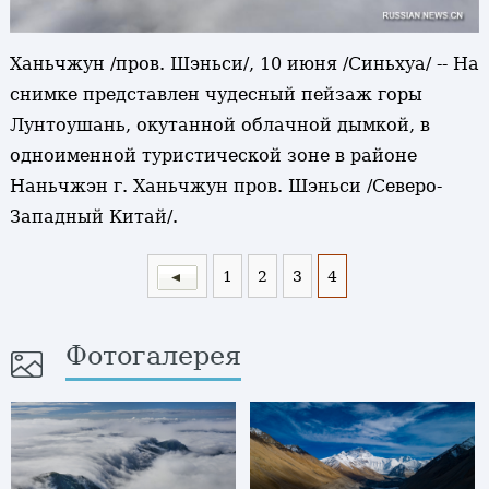
Ханьчжун /пров. Шэньси/, 10 июня /Синьхуа/ -- На
снимке представлен чудесный пейзаж горы
Лунтоушань, окутанной облачной дымкой, в
одноименной туристической зоне в районе
Наньчжэн г. Ханьчжун пров. Шэньси /Северо-
Западный Китай/.
1
2
3
4
Фотогалерея