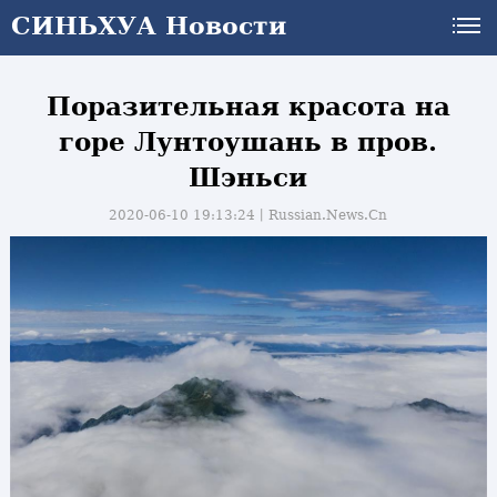
СИНЬХУА Новости
Поразительная красота на
горе Лунтоушань в пров.
Шэньси
2020-06-10 19:13:24丨
Russian.News.Cn
и