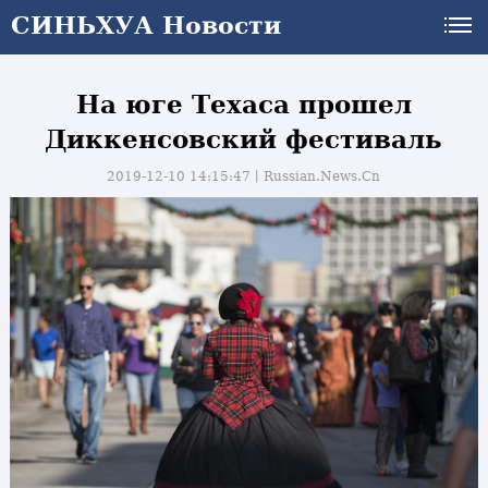
СИНЬХУА Новости
На юге Техаса прошел
Диккенсовский фестиваль
2019-12-10 14:15:47丨
Russian.News.Cn
и