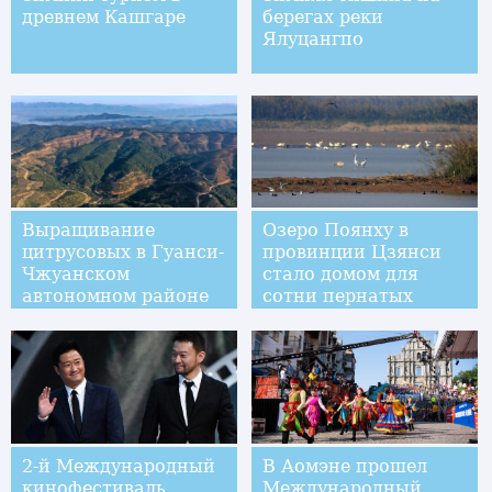
древнем Кашгаре
берегах реки
Ялуцангпо
Выращивание
Озеро Поянху в
цитрусовых в Гуанси-
провинции Цзянси
Чжуанском
стало домом для
автономном районе
сотни пернатых
прокладывает путь к
благосостоянию
местных жителей
2-й Международный
В Аомэне прошел
кинофестиваль
Международный