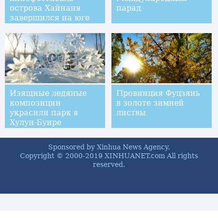
острова Хайнаня
парад
завершился на юге
Китая
Изящные ледяные
Провинция Фуцзянь
композиции
в золоте зимней
украсили парк в
листвы
Хулун-Буире
Sponsored by Xinhua News Agency.
Copyright © 2000-2019 XINHUANET.com All rights
reserved.