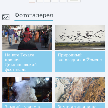
Фотогалерея
На юге Техаса
Природный
прошел
заповедник в Йемене
Диккенсовский
фестиваль
Зимний туризм в
Зимняя тишина на