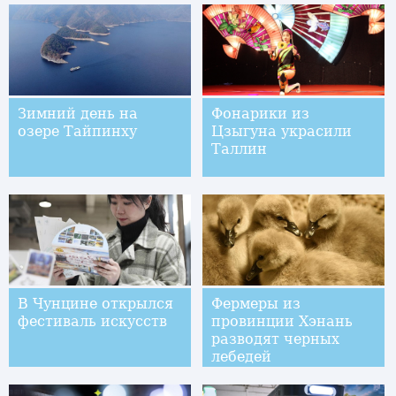
Зимний день на
Фонарики из
озере Тайпинху
Цзыгуна украсили
Таллин
В Чунцине открылся
Фермеры из
фестиваль искусств
провинции Хэнань
разводят черных
лебедей