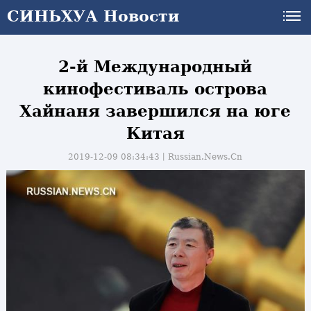
СИНЬХУА Новости
2-й Международный
кинофестиваль острова
Хайнаня завершился на юге
Китая
2019-12-09 08:34:43丨
Russian.News.Cn
и