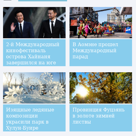
2-й Международный
В Аомэне прошел
кинофестиваль
Международный
острова Хайнаня
парад
завершился на юге
Китая
Изящные ледяные
Провинция Фуцзянь
композиции
в золоте зимней
украсили парк в
листвы
Хулун-Буире