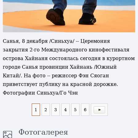
Санья, 8 декабря /Синьхуа/ -- Церемония
закрытия 2-го Международного кинофестиваля
острова Хайнаня состоялась сегодня в курортном
городе Санья провинции Хайнань /Южный
Китай/. На фото -- режиссер Фэн Сяоган
приветствует публику на красной дорожке.
Фотографии Синьхуа/Го Чэн
1
2
3
4
5
6
Фотогалерея