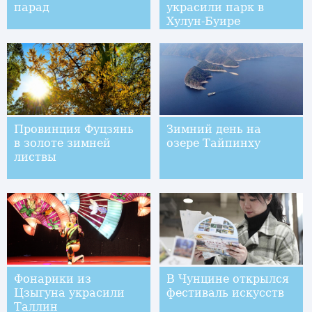
парад
украсили парк в
Хулун-Буире
Провинция Фуцзянь
Зимний день на
в золоте зимней
озере Тайпинху
листвы
Фонарики из
В Чунцине открылся
Цзыгуна украсили
фестиваль искусств
Таллин