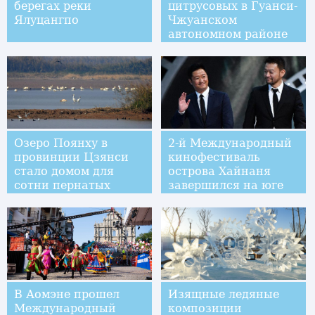
берегах реки
цитрусовых в Гуанси-
Ялуцангпо
Чжуанском
автономном районе
прокладывает путь к
благосостоянию
местных жителей
Озеро Поянху в
2-й Международный
провинции Цзянси
кинофестиваль
стало домом для
острова Хайнаня
сотни пернатых
завершился на юге
Китая
В Аомэне прошел
Изящные ледяные
Международный
композиции