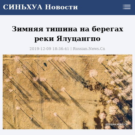
СИНЬХУА Новости
Зимняя тишина на берегах
реки Ялуцангпо
2019-12-09 18:36:41丨
Russian.News.Cn
и