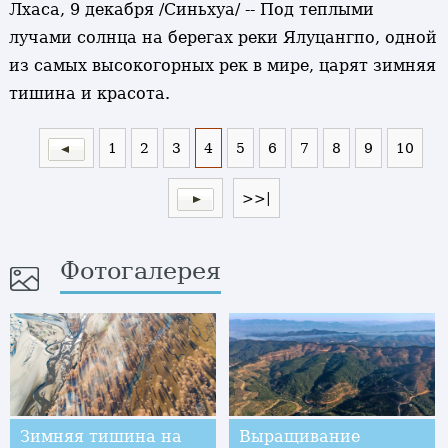
Лхаса, 9 декабря /Синьхуа/ -- Под теплыми
лучами солнца на берегах реки Ялуцангпо, одной
из самых высокогорных рек в мире, царят зимняя
тишина и красота.
1
2
3
4
5
6
7
8
9
10
>>|
Фотогалерея
Зимняя тишина на
Выращивание