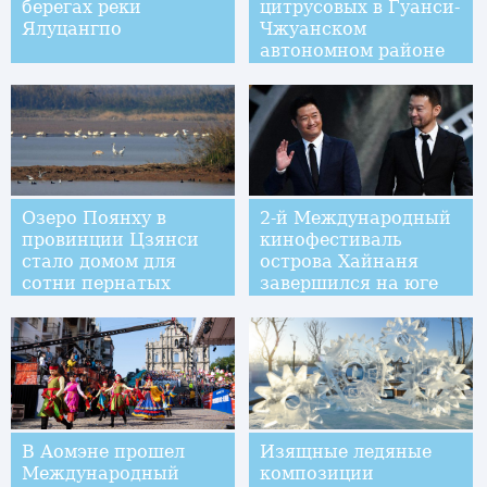
берегах реки
цитрусовых в Гуанси-
Ялуцангпо
Чжуанском
автономном районе
прокладывает путь к
благосостоянию
местных жителей
Озеро Поянху в
2-й Международный
провинции Цзянси
кинофестиваль
стало домом для
острова Хайнаня
сотни пернатых
завершился на юге
Китая
В Аомэне прошел
Изящные ледяные
Международный
композиции