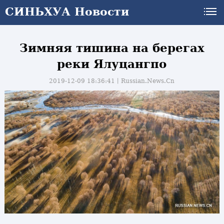
СИНЬХУА Новости
Зимняя тишина на берегах
реки Ялуцангпо
2019-12-09 18:36:41丨
Russian.News.Cn
и