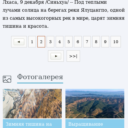
Лхаса, 9 декабря /Синьхуа/ -- Под теплыми
лучами солнца на берегах реки Ялуцангпо, одной
из самых высокогорных рек в мире, царят зимняя
тишина и красота.
1
2
3
4
5
6
7
8
9
10
>>|
Фотогалерея
Зимняя тишина на
Выращивание