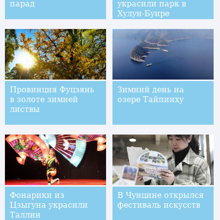
парад
украсили парк в
Хулун-Буире
Провинция Фуцзянь
Зимний день на
в золоте зимней
озере Тайпинху
листвы
Фонарики из
В Чунцине открылся
Цзыгуна украсили
фестиваль искусств
Таллин