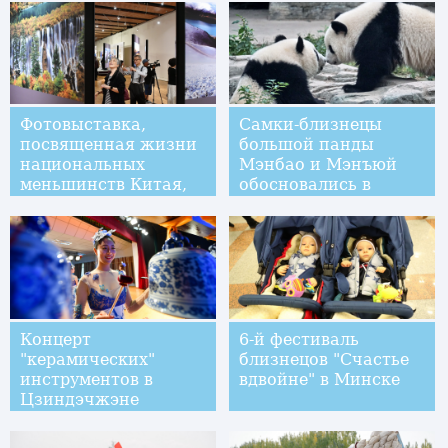
Фотовыставка,
Самки-близнецы
посвященная жизни
большой панды
национальных
Мэнбао и Мэнъюй
меньшинств Китая,
обосновались в
открылась в Тайбэе
Пекинском зоопарке
Концерт
6-й фестиваль
"керамических"
близнецов "Счастье
инструментов в
вдвойне" в Минске
Цзиндэчжэне