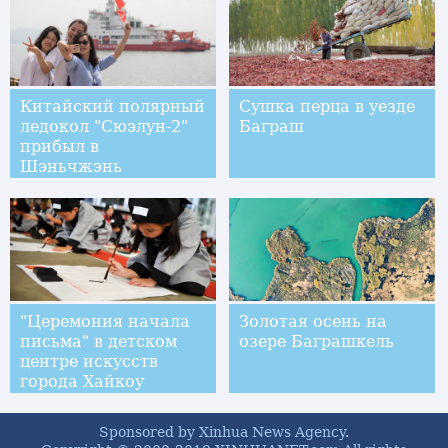
Китайский полярный
Сушка перца в уезде
ледокол "Сюэлун-2"
Баграш
прибыл в
Шэньчжэнь
"Церемония начала
Золотая осень на
письма" в детском
озере Баграшкель
центре искусств
города Хайкоу
Sponsored by Xinhua News Agency.