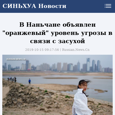
СИНЬХУА Новости
В Наньчане объявлен
"оранжевый" уровень угрозы в
связи с засухой
2019-10-15 09:17:56丨
Russian.News.Cn
и