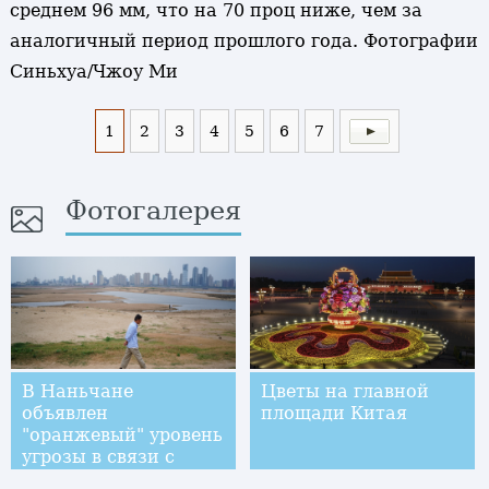
среднем 96 мм, что на 70 проц ниже, чем за
аналогичный период прошлого года. Фотографии
Синьхуа/Чжоу Ми
1
2
3
4
5
6
7
Фотогалерея
В Наньчане
Цветы на главной
объявлен
площади Китая
"оранжевый" уровень
угрозы в связи с
засухой