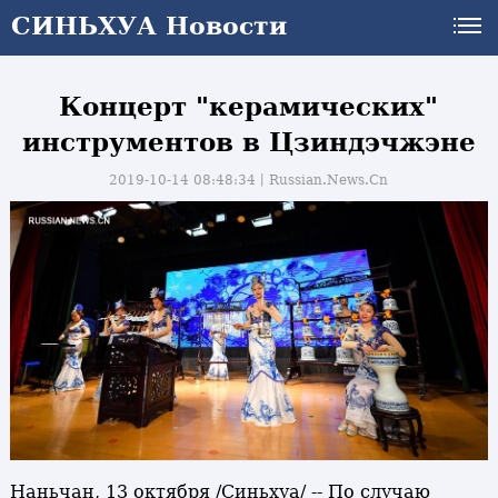
СИНЬХУА Новости
Концерт "керамических"
инструментов в Цзиндэчжэне
2019-10-14 08:48:34丨
Russian.News.Cn
и
Наньчан, 13 октября /Синьхуа/ -- По случаю