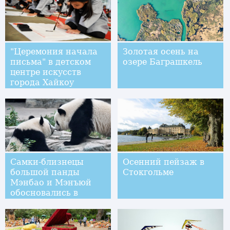
"Церемония начала
Золотая осень на
письма" в детском
озере Баграшкель
центре искусств
города Хайкоу
Самки-близнецы
Осенний пейзаж в
большой панды
Стокгольме
Мэнбао и Мэнъюй
обосновались в
Пекинском зоопарке