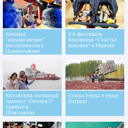
Концерт
6-й фестиваль
"керамических"
близнецов "Счастье
инструментов в
вдвойне" в Минске
Цзиндэчжэне
Китайский полярный
Сушка перца в уезде
ледокол "Сюэлун-2"
Баграш
прибыл в
Шэньчжэнь