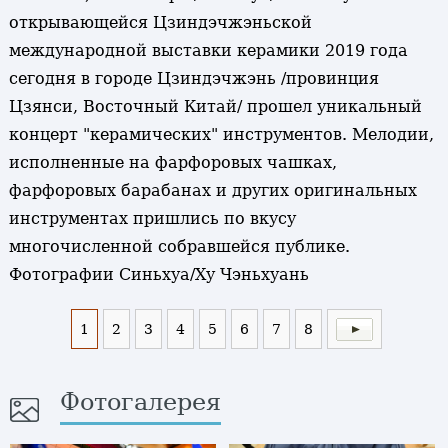
открывающейся Цзиндэчжэньской
международной выставки керамики 2019 года
сегодня в городе Цзиндэчжэнь /провинция
Цзянси, Восточный Китай/ прошел уникальный
концерт "керамических" инструментов. Мелодии,
исполненные на фарфоровых чашках,
фарфоровых барабанах и других оригинальных
инструментах пришлись по вкусу
многочисленной собравшейся публике.
Фотографии Синьхуа/Ху Чэньхуань
1
2
3
4
5
6
7
8
Фотогалерея