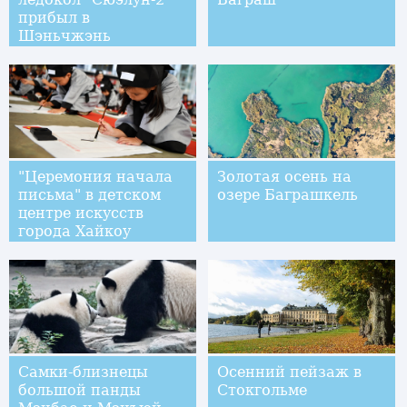
прибыл в
Шэньчжэнь
"Церемония начала
Золотая осень на
письма" в детском
озере Баграшкель
центре искусств
города Хайкоу
Самки-близнецы
Осенний пейзаж в
большой панды
Стокгольме