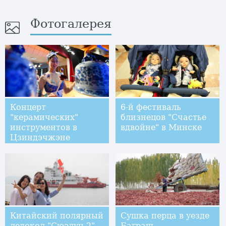
Фотогалерея
Концерт
6-й фестиваль
"керамических"
близнецов "Счастье
инструментов в
вдвойне" в Минске
Цзиндэчжэне
Китайский полярный
Сушка перца в уезде
ледокол "Сюэлун-2"
Баграш