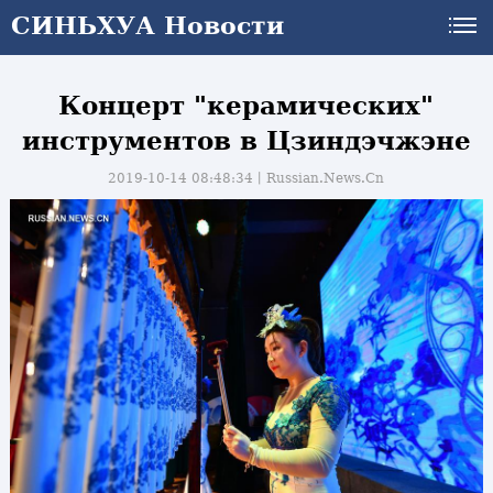
СИНЬХУА Новости
Концерт "керамических"
инструментов в Цзиндэчжэне
2019-10-14 08:48:34丨
Russian.News.Cn
и