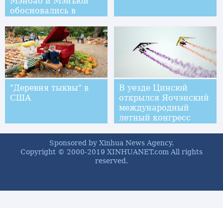
Мэнбао и Мэнъюй
обосновались в
Пекинском зоопарке
"Деревня тыквы" в
В уезде Цинсюй
США
открылся Яочэнский
международный
летный конгресс
авиации общего
назначения 2019
Sponsored by Xinhua News Agency.
Copyright © 2000-2019 XINHUANET.com All rights
reserved.