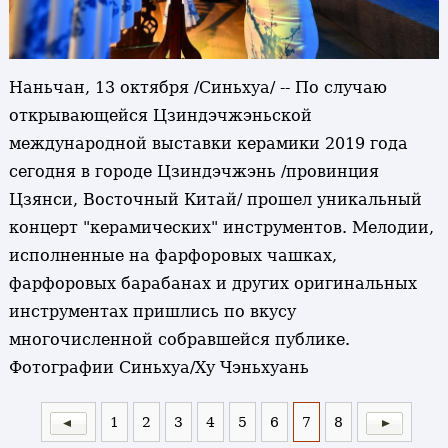
Наньчан, 13 октября /Синьхуа/ -- По случаю
открывающейся Цзиндэчжэньской
международной выставки керамики 2019 года
сегодня в городе Цзиндэчжэнь /провинция
Цзянси, Восточный Китай/ прошел уникальный
концерт "керамических" инструментов. Мелодии,
исполненные на фарфоровых чашках,
фарфоровых барабанах и других оригинальных
инструментах пришлись по вкусу
многочисленной собравшейся публике.
Фотографии Синьхуа/Ху Чэньхуань
1
2
3
4
5
6
7
8