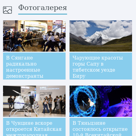
Фотогалерея
В Сянгане
Чарующие красоты
радикально
горы Сапу в
настроенные
тибетском уезде
демонстранты
Биру
атакуют полицию
В Чунцине вскоре
В Тяньцзине
откроется Китайская
состоялось открытие
международная
10-й Всекитайской