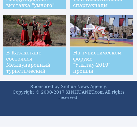
выставка "умного"
спартакиады
производства-2019
инвалидов и 7-й
Всекитайской
специальной
олимпиады
В Казахстане
На туристическом
состоялся
форуме
Международный
"Улытау-2019"
туристический
прошли
форум "Улытау -
соревнования по
2019"
казахской
Sponsored by Xinhua News Agency.
национальной
Copyright © 2000-2017 XINHUANET.com All rights
борьбе "казакша
reserved.
курес"