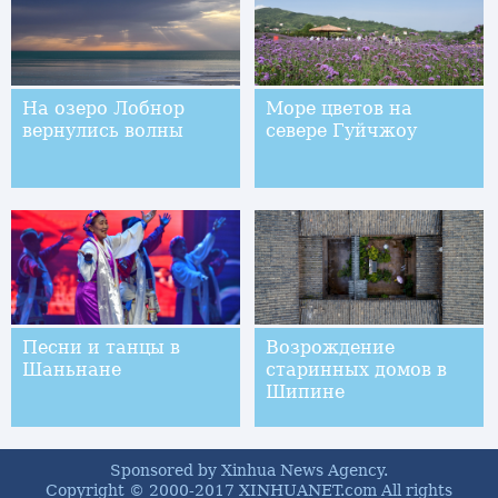
На озеро Лобнор
Море цветов на
вернулись волны
севере Гуйчжоу
Песни и танцы в
Возрождение
Шаньнане
старинных домов в
Шипине
Sponsored by Xinhua News Agency.
Copyright © 2000-2017 XINHUANET.com All rights