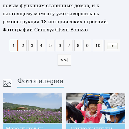
новым функциям старинных домов, и к
настоящему моменту уже завершилась
реконструкция 18 исторических строений.
Фотографии Синьхуа/Цзян Вэньяо
1
2
3
4
5
6
7
8
9
10
>>|
Фотогалерея
Море цветов на
Летние каникулы