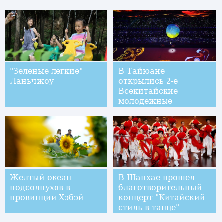
"Зеленые легкие"
В Тайюане
Ланьчжоу
открылись 2-е
Всекитайские
молодежные
спортивные игры
Желтый океан
В Шанхае прошел
подсолнухов в
благотворительный
провинции Хэбэй
концерт "Китайский
стиль в танце"