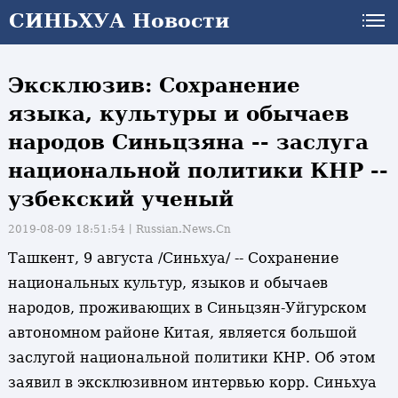
СИНЬХУА Новости
Эксклюзив: Сохранение
языка, культуры и обычаев
народов Синьцзяна -- заслуга
национальной политики КНР --
узбекский ученый
2019-08-09 18:51:54丨
Russian.News.Cn
Ташкент, 9 августа /Синьхуа/ -- Сохранение
национальных культур, языков и обычаев
народов, проживающих в Синьцзян-Уйгурском
автономном районе Китая, является большой
заслугой национальной политики КНР. Об этом
заявил в эксклюзивном интервью корр. Синьхуа
и