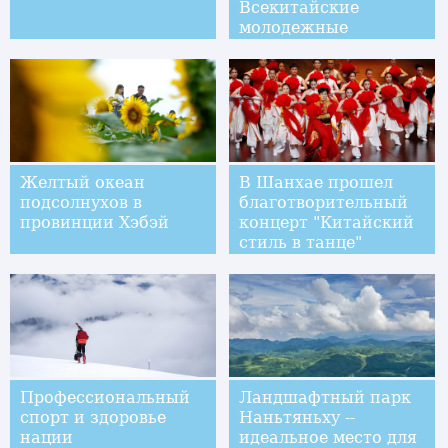
Всекитайские
молодежные
спортивные игры
Желтый океан
В Шанхае прошел
подсолнухов в
благотворительный
провинции Хэбэй
концерт "Китайский
стиль в танце"
Профессиональный
Ландшафтный парк
спорт и здоровье
Наньтяньху --
нации
идеальное место для