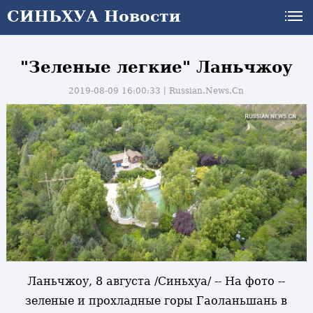
СИНЬХУА Новости
"Зеленые легкие" Ланьчжоу
2019-08-09 16:00:33丨
Russian.News.Cn
Ланьчжоу, 8 августа /Синьхуа/ -- На фото --
зеленые и прохладные горы Гаоланьшань в
и