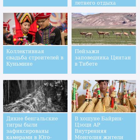
летнего отдыха
Коллективная
Пейзажи
свадьба строителей в
заповедника Цянтан
Куньмине
в Тибете
Дикие бенгальские
В хошуне Байрин-
тигры были
Цзоци АР
зафиксированы
Внутренняя
камерами в Юго-
Монголия жители