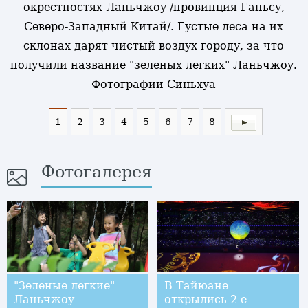
окрестностях Ланьчжоу /провинция Ганьсу,
Северо-Западный Китай/. Густые леса на их
склонах дарят чистый воздух городу, за что
получили название "зеленых легких" Ланьчжоу.
Фотографии Синьхуа
1
2
3
4
5
6
7
8
Фотогалерея
"Зеленые легкие"
В Тайюане
Ланьчжоу
открылись 2-е