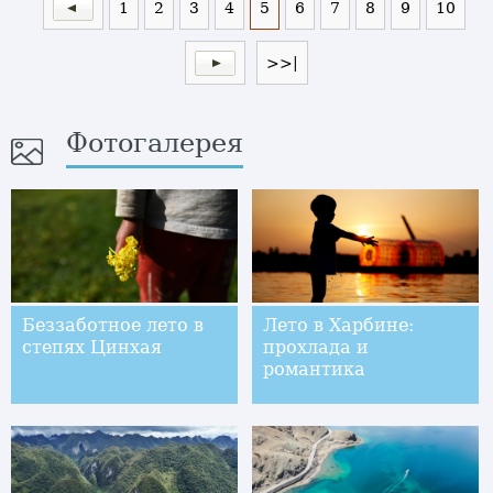
1
2
3
4
5
6
7
8
9
10
>>|
Фотогалерея
Беззаботное лето в
Лето в Харбине:
степях Цинхая
прохлада и
романтика