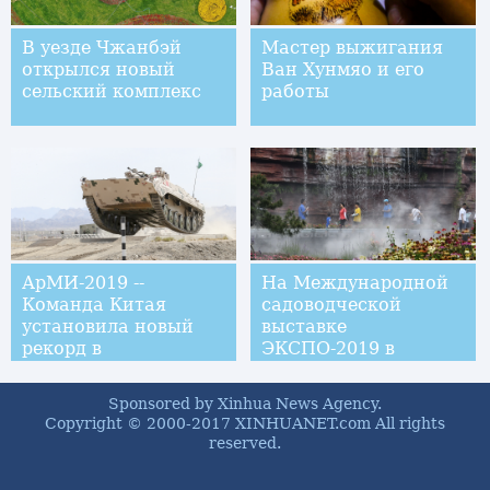
В уезде Чжанбэй
Мастер выжигания
открылся новый
Ван Хунмяо и его
сельский комплекс
работы
АрМИ-2019 --
На Международной
Команда Китая
садоводческой
установила новый
выставке
рекорд в
ЭКСПО-2019 в
индивидуальных
Пекине прошел
соревнованиях
"День провинции
Sponsored by Xinhua News Agency.
"Суворовского
Гуйчжоу"
Copyright © 2000-2017 XINHUANET.com All rights
натиска"
reserved.