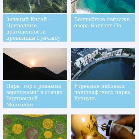
Зеленый Китай --
Волшебные пейзажи
Природные
озера Бангонг-Цо
драгоценности
провинции Гуйчжоу
Парк "гор с ровными
Утренние пейзажи
вершинами" в степях
ландшафтного парка
Внутренней
Хунцунь
Монголии