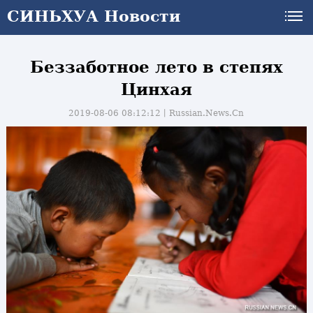
СИНЬХУА Новости
Беззаботное лето в степях
Цинхая
2019-08-06 08:12:12丨
Russian.News.Cn
и