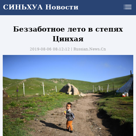
СИНЬХУА Новости
Беззаботное лето в степях
Цинхая
2019-08-06 08:12:12丨
Russian.News.Cn
и