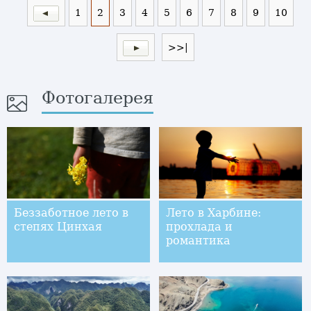
1
2
3
4
5
6
7
8
9
10
>>|
Фотогалерея
Беззаботное лето в
Лето в Харбине:
степях Цинхая
прохлада и
романтика