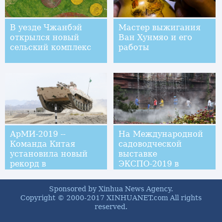
В уезде Чжанбэй
Мастер выжигания
открылся новый
Ван Хунмяо и его
сельский комплекс
работы
АрМИ-2019 --
На Международной
Команда Китая
садоводческой
установила новый
выставке
рекорд в
ЭКСПО-2019 в
индивидуальных
Пекине прошел
соревнованиях
"День провинции
Sponsored by Xinhua News Agency.
"Суворовского
Гуйчжоу"
Copyright © 2000-2017 XINHUANET.com All rights
натиска"
reserved.