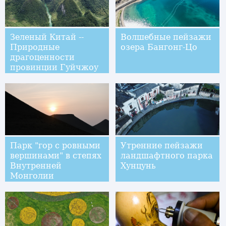
Зеленый Китай --
Волшебные пейзажи
Природные
озера Бангонг-Цо
драгоценности
провинции Гуйчжоу
Парк "гор с ровными
Утренние пейзажи
вершинами" в степях
ландшафтного парка
Внутренней
Хунцунь
Монголии