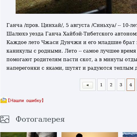
Ганча /пров. Цинхай/, 5 августа /Синьхуа/ -- 10
Шалюхэ уезда Ганча Хайбэй-Тибетского автономн
Каждое лето Чжаси Дунчжи и его младшие брат и
каникулы с родными. Лето -- самое лучшее время 
помогают родителям пасти скот, а в минуты отд
наперегонки с яками, шутят и радуются теплым
1
2
3
4
Фотогалерея