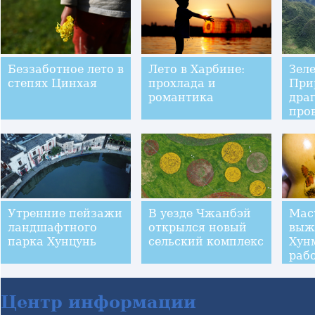
Беззаботное лето в
Лето в Харбине:
Зеле
степях Цинхая
прохлада и
При
романтика
дра
про
Гуй
Утренние пейзажи
В уезде Чжанбэй
Мас
ландшафтного
открылся новый
выж
парка Хунцунь
сельский комплекс
Хунм
раб
Центр информации