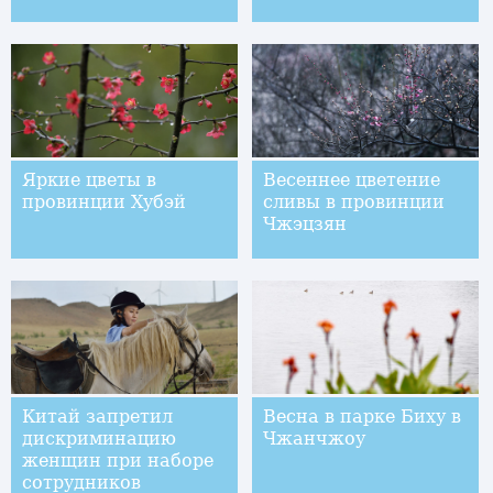
Яркие цветы в
Весеннее цветение
провинции Хубэй
сливы в провинции
Чжэцзян
Китай запретил
Весна в парке Биху в
дискриминацию
Чжанчжоу
женщин при наборе
сотрудников