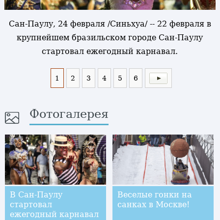
Сан-Паулу, 24 февраля /Синьхуа/ -- 22 февраля в
крупнейшем бразильском городе Сан-Паулу
стартовал ежегодный карнавал.
1
2
3
4
5
6
Фотогалерея
В Сан-Паулу
Веселые гонки на
стартовал
санках в Москве!
ежегодный карнавал