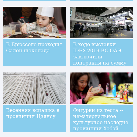
В Брюсселе проходит
В ходе выставки
Салон шоколада
IDEX-2019 ВС ОАЭ
заключили
контракты на сумму
5,45 млрд ам. долл.
Весенняя вспашка в
Фигурки из теста --
провинции Цзянсу
нематериальное
культурное наследие
провинции Хэбэй