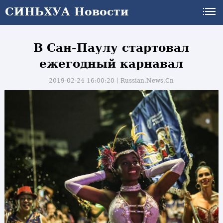
СИНЬХУА Новости
В Сан-Паулу стартовал
ежегодный карнавал
2019-02-24 16:00:20丨
Russian.News.Cn
и