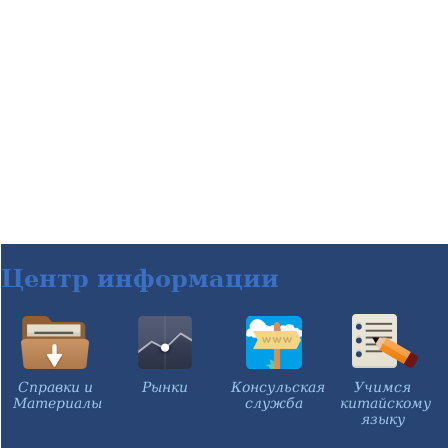
Центр информации
Справки и
Рынки
Консульская
Учимся
Материалы
служба
китайскому
языку