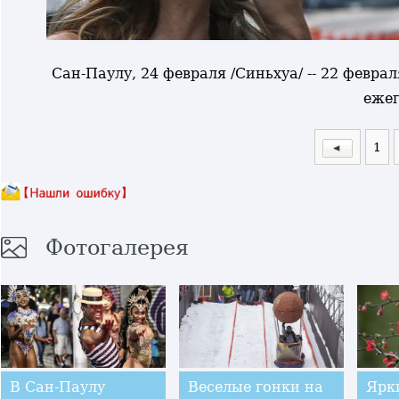
Сан-Паулу, 24 февраля /Синьхуа/ -- 22 февр
ежег
1
Фотогалерея
В Сан-Паулу
Веселые гонки на
Ярк