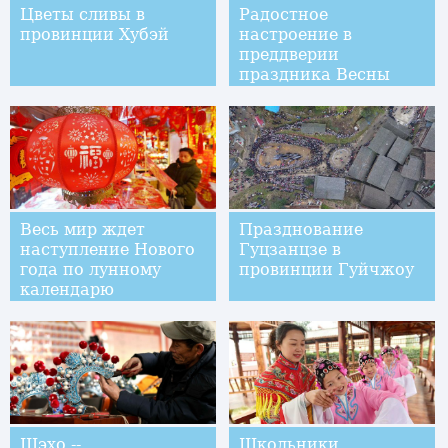
Цветы сливы в
Радостное
провинции Хубэй
настроение в
преддверии
праздника Весны
Весь мир ждет
Празднование
наступление Нового
Гуцзанцзе в
года по лунному
провинции Гуйчжоу
календарю
Шэхо --
Школьники