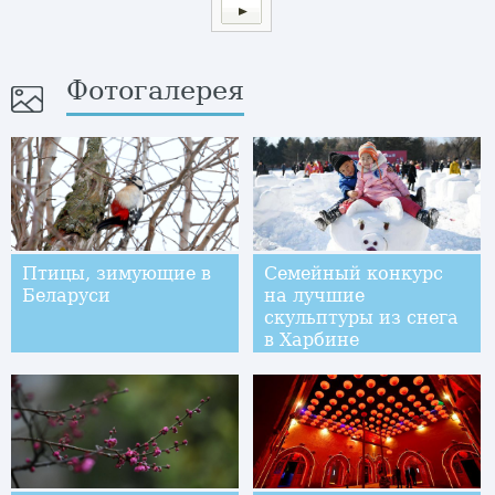
Фотогалерея
Птицы, зимующие в
Семейный конкурс
Беларуси
на лучшие
скульптуры из снега
в Харбине