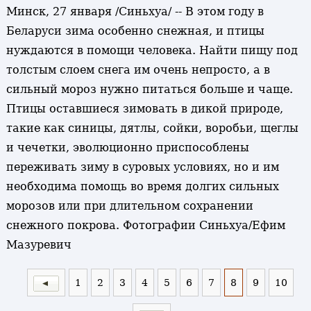
Минск, 27 января /Синьхуа/ -- В этом году в
Беларуси зима особенно снежная, и птицы
нуждаются в помощи человека. Найти пищу под
толстым слоем снега им очень непросто, а в
сильный мороз нужно питаться больше и чаще.
Птицы оставшиеся зимовать в дикой природе,
такие как синицы, дятлы, сойки, воробьи, щеглы
и чечетки, эволюционно приспособлены
переживать зиму в суровых условиях, но и им
необходима помощь во время долгих сильных
морозов или при длительном сохранении
снежного покрова. Фотографии Синьхуа/Ефим
Мазуревич
1
2
3
4
5
6
7
8
9
10