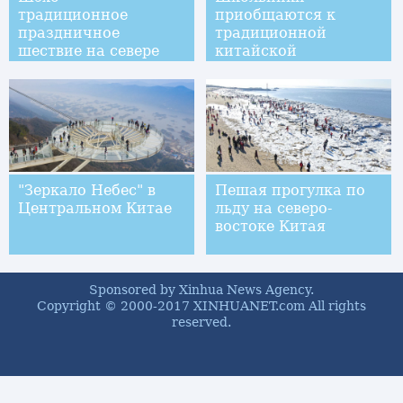
традиционное
приобщаются к
праздничное
традиционной
шествие на севере
китайской
Китая
музыкальной драме
"Зеркало Небес" в
Пешая прогулка по
Центральном Китае
льду на северо-
востоке Китая
Sponsored by Xinhua News Agency.
Copyright © 2000-2017 XINHUANET.com All rights
reserved.